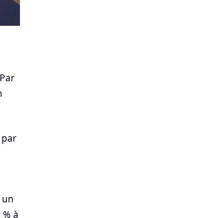
 Par
m
 par
 un
5 % à