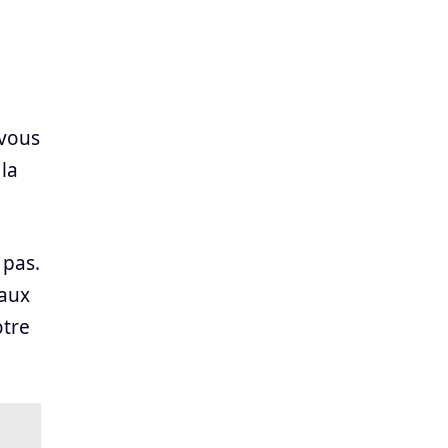
 vous
la
pas.
 aux
otre