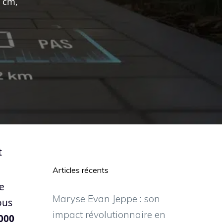
0 cm,
t
Articles récents
e
Maryse Evan Jeppe : son
ous
impact révolutionnaire en
000