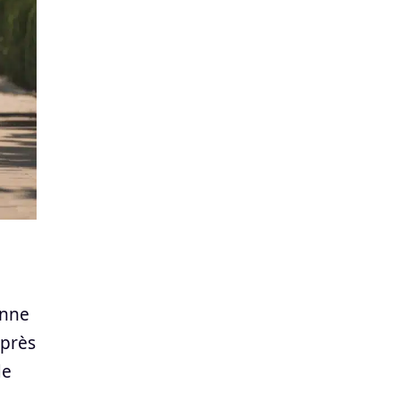
onne
 près
de