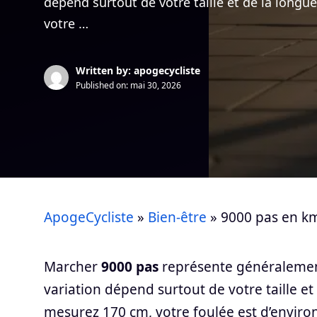
dépend surtout de votre taille et de la longu
votre …
Written by: apogecycliste
Published on:
mai 30, 2026
ApogeCycliste
»
Bien-être
»
9000 pas en km
Marcher
9000 pas
représente généralement
variation dépend surtout de votre taille et
mesurez 170 cm, votre foulée est d’enviro