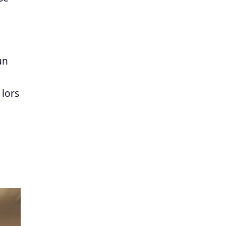
un
 lors