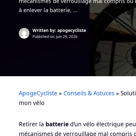
mécanismes de verrouillage mal compris ou de
à enlever la batterie, …
Written by: apogecycliste
Published on:
juin 29, 2026
ApogeCycliste
»
Conseils & Astuces
»
Solut
mon vélo
Retirer la
batterie
d’un vélo électrique peu
mécanismes de verrouillage mal compris ou