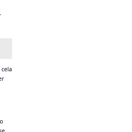
r
 cela
er
lo
se