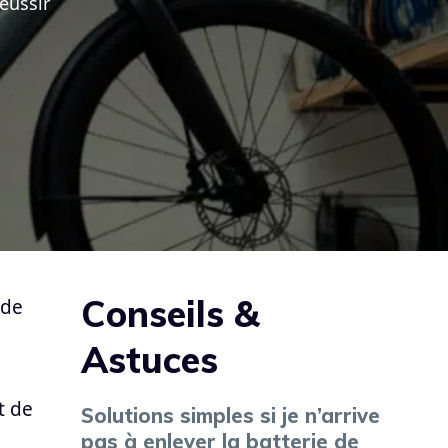
éussir
Conseils &
 de
Astuces
t de
Solutions simples si je n’arrive
pas à enlever la batterie de