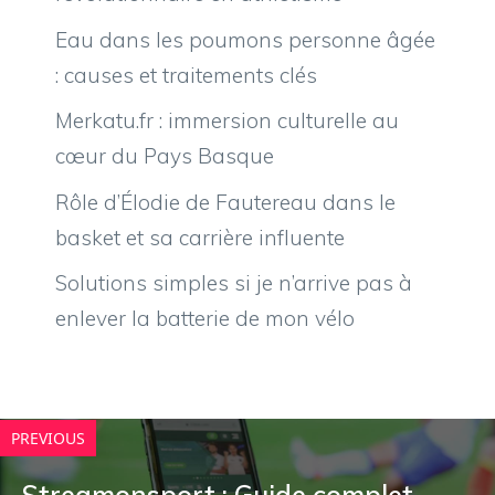
Eau dans les poumons personne âgée
: causes et traitements clés
Merkatu.fr : immersion culturelle au
cœur du Pays Basque
Rôle d’Élodie de Fautereau dans le
basket et sa carrière influente
Solutions simples si je n’arrive pas à
enlever la batterie de mon vélo
PREVIOUS