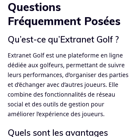
Questions
Fréquemment Posées
Qu’est-ce qu’Extranet Golf ?
Extranet Golf est une plateforme en ligne
dédiée aux golfeurs, permettant de suivre
leurs performances, d’organiser des parties
et d’échanger avec d’autres joueurs. Elle
combine des fonctionnalités de réseau
social et des outils de gestion pour
améliorer l’expérience des joueurs.
Quels sont les avantages