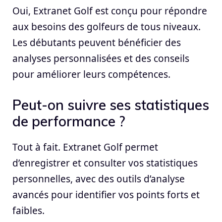
Oui, Extranet Golf est conçu pour répondre
aux besoins des golfeurs de tous niveaux.
Les débutants peuvent bénéficier des
analyses personnalisées et des conseils
pour améliorer leurs compétences.
Peut-on suivre ses statistiques
de performance ?
Tout à fait. Extranet Golf permet
d’enregistrer et consulter vos statistiques
personnelles, avec des outils d’analyse
avancés pour identifier vos points forts et
faibles.