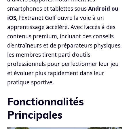
smartphones et tablettes sous
Android ou
iOS
, l’Extranet Golf ouvre la voie à un
apprentissage accéléré. Avec l’accès à des
contenus premium, incluant des conseils
d’entraîneurs et de préparateurs physiques,
les membres tirent parti d’outils
professionnels pour perfectionner leur jeu
et évoluer plus rapidement dans leur
pratique sportive.
Fonctionnalités
Principales