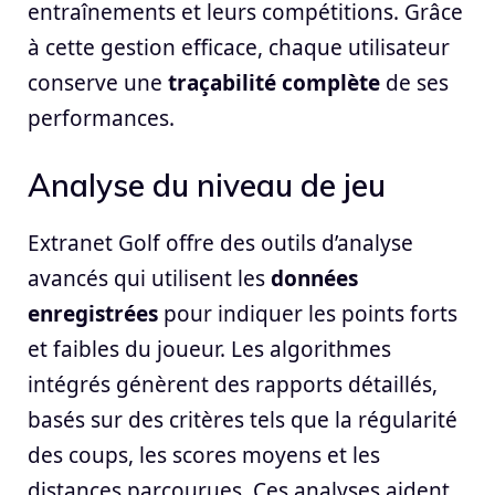
entraînements et leurs compétitions. Grâce
à cette gestion efficace, chaque utilisateur
conserve une
traçabilité complète
de ses
performances.
Analyse du niveau de jeu
Extranet Golf offre des outils d’analyse
avancés qui utilisent les
données
enregistrées
pour indiquer les points forts
et faibles du joueur. Les algorithmes
intégrés génèrent des rapports détaillés,
basés sur des critères tels que la régularité
des coups, les scores moyens et les
distances parcourues. Ces analyses aident