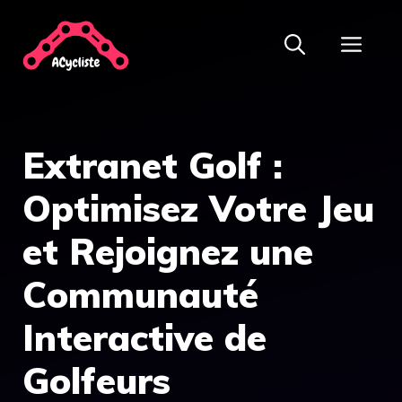
Aller
ME
au
contenu
Extranet Golf :
Optimisez Votre Jeu
et Rejoignez une
Communauté
Interactive de
Golfeurs