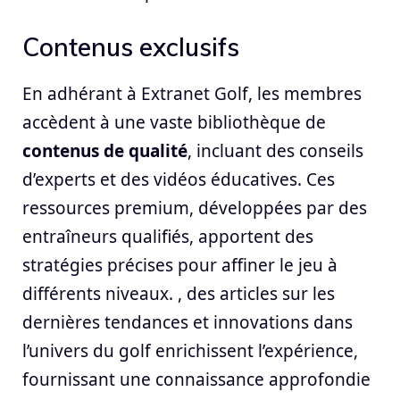
Contenus exclusifs
En adhérant à Extranet Golf, les membres
accèdent à une vaste bibliothèque de
contenus de qualité
, incluant des conseils
d’experts et des vidéos éducatives. Ces
ressources premium, développées par des
entraîneurs qualifiés, apportent des
stratégies précises pour affiner le jeu à
différents niveaux. , des articles sur les
dernières tendances et innovations dans
l’univers du golf enrichissent l’expérience,
fournissant une connaissance approfondie