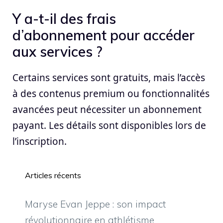
Y a-t-il des frais
d’abonnement pour accéder
aux services ?
Certains services sont gratuits, mais l’accès
à des contenus premium ou fonctionnalités
avancées peut nécessiter un abonnement
payant. Les détails sont disponibles lors de
l’inscription.
Articles récents
Maryse Evan Jeppe : son impact
révolutionnaire en athlétisme