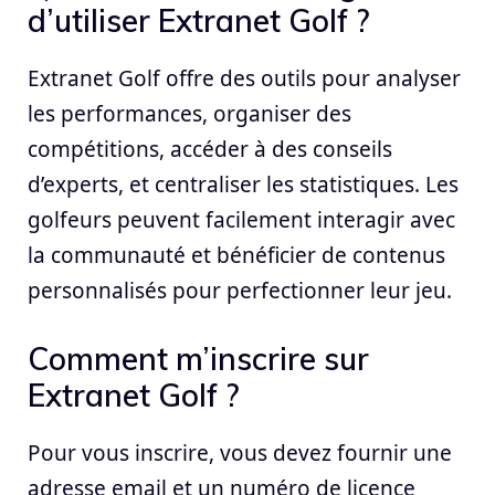
d’utiliser Extranet Golf ?
Extranet Golf offre des outils pour analyser
les performances, organiser des
compétitions, accéder à des conseils
d’experts, et centraliser les statistiques. Les
golfeurs peuvent facilement interagir avec
la communauté et bénéficier de contenus
personnalisés pour perfectionner leur jeu.
Comment m’inscrire sur
Extranet Golf ?
Pour vous inscrire, vous devez fournir une
adresse email et un numéro de licence