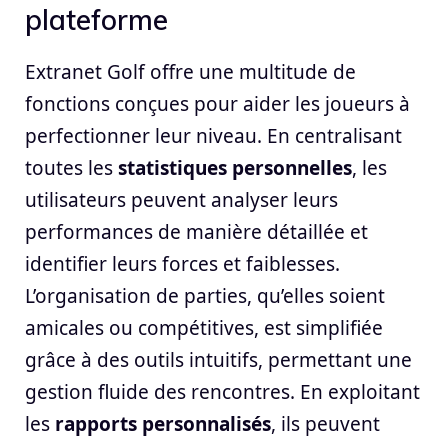
plateforme
Extranet Golf offre une multitude de
fonctions conçues pour aider les joueurs à
perfectionner leur niveau. En centralisant
toutes les
statistiques personnelles
, les
utilisateurs peuvent analyser leurs
performances de manière détaillée et
identifier leurs forces et faiblesses.
L’organisation de parties, qu’elles soient
amicales ou compétitives, est simplifiée
grâce à des outils intuitifs, permettant une
gestion fluide des rencontres. En exploitant
les
rapports personnalisés
, ils peuvent