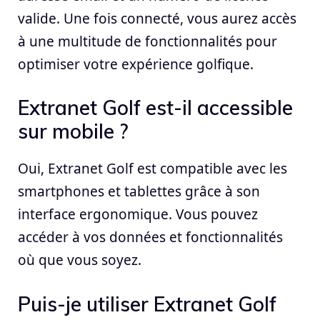
valide. Une fois connecté, vous aurez accès
à une multitude de fonctionnalités pour
optimiser votre expérience golfique.
Extranet Golf est-il accessible
sur mobile ?
Oui, Extranet Golf est compatible avec les
smartphones et tablettes grâce à son
interface ergonomique. Vous pouvez
accéder à vos données et fonctionnalités
où que vous soyez.
Puis-je utiliser Extranet Golf