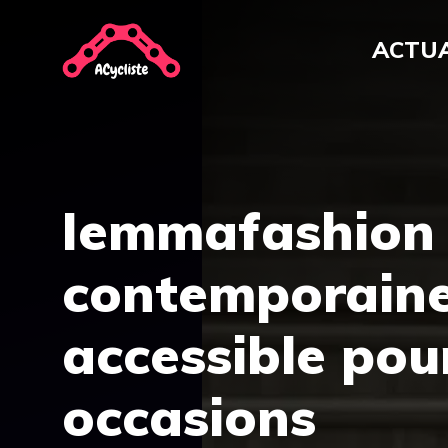
Aller
au
ACTUA
contenu
Iemmafashion 
contemporaine,
accessible pour
occasions