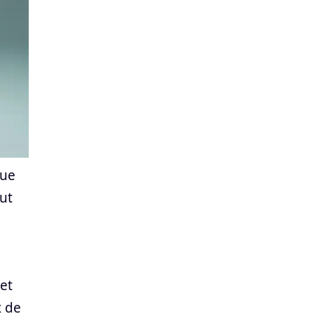
que
out
 et
x de