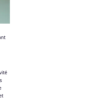
ant
vité
s
e
et