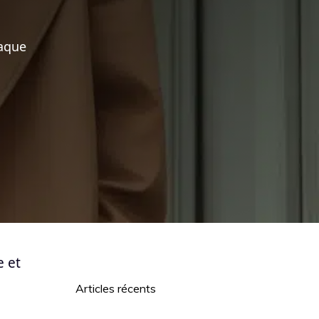
haque
 et
Articles récents