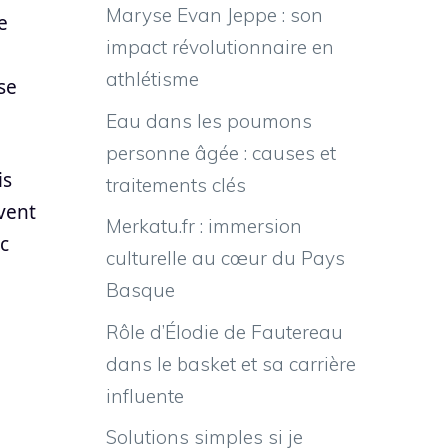
Maryse Evan Jeppe : son
e
impact révolutionnaire en
athlétisme
se
Eau dans les poumons
personne âgée : causes et
is
traitements clés
vent
Merkatu.fr : immersion
c
culturelle au cœur du Pays
Basque
Rôle d’Élodie de Fautereau
dans le basket et sa carrière
influente
Solutions simples si je