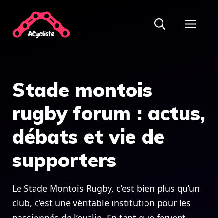
Aller
ME
au
contenu
Stade montois
rugby forum : actus,
débats et vie de
supporters
Le Stade Montois Rugby, c’est bien plus qu’un
club, c’est une véritable institution pour les
passionnés de l’ovalie. En tant que fervent