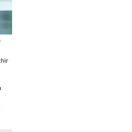
y
chir
u
t