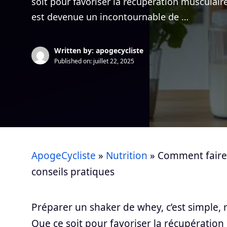
soit pour favoriser la récupération musculai
est devenue un incontournable de …
Written by: apogecycliste
Published on:
juillet 22, 2025
ApogeCycliste
»
Nutrition
»
Comment faire 
conseils pratiques
Préparer un shaker de whey, c’est simple,
Que ce soit pour favoriser la récupératio