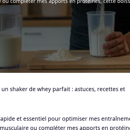
re ou compléter mes apports en protéines, cette bois
un shaker de whey parfait : astuces, recettes et
 rapide et essentiel pour optimiser mes entraînem
n musculaire ou compléter mes apports en protéin