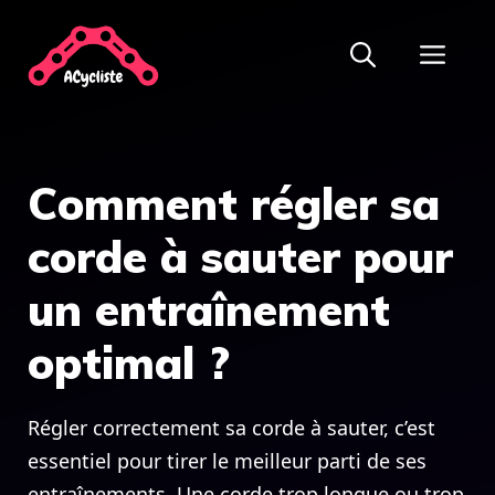
Aller
ME
au
contenu
Comment régler sa
corde à sauter pour
un entraînement
optimal ?
Régler correctement sa corde à sauter, c’est
essentiel pour tirer le meilleur parti de ses
entraînements. Une corde trop longue ou trop