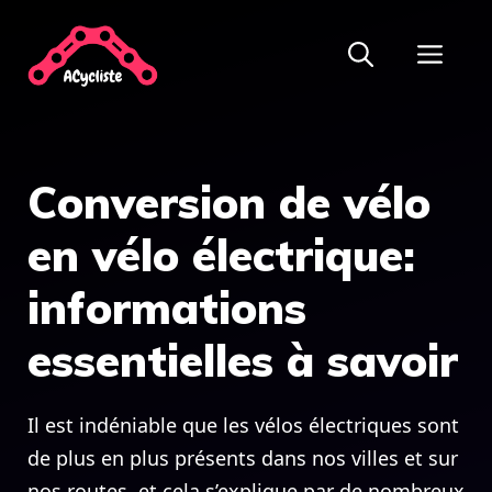
Aller
ME
au
contenu
Conversion de vélo
en vélo électrique:
informations
essentielles à savoir
Il est indéniable que les vélos électriques sont
de plus en plus présents dans nos villes et sur
nos routes, et cela s’explique par de nombreux