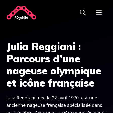
Aller
ME
au
contenu
Julia Reggiani :
Parcours d’une
nageuse olympique
et icône française
Julia Reggiani, née le 22 avril 1970, est une
ancienne nageuse française spécialisée dans
le style libre. Avec une carrière marquée par sa