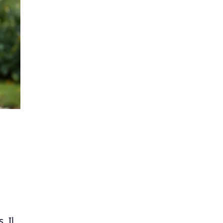
l
. Il