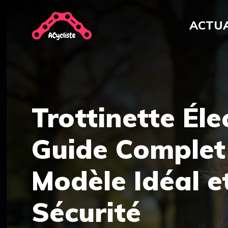
Aller
au
ACTUA
contenu
Trottinette Éle
Guide Complet 
Modèle Idéal e
Sécurité