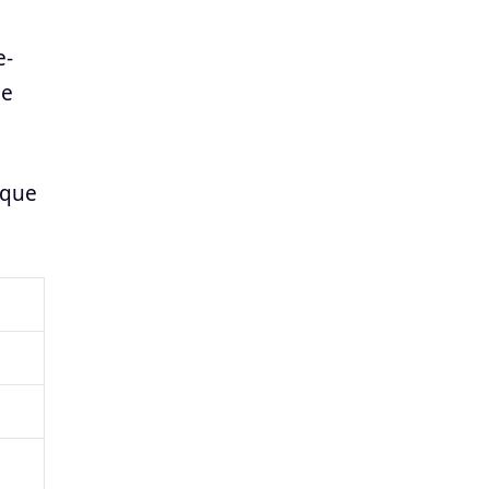
e-
de
 que