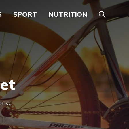
S
SPORT
NUTRITION
et
on va