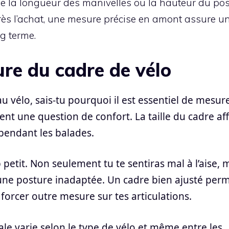
 la longueur des manivelles ou la hauteur du pos
rès l’achat, une mesure précise en amont assure u
g terme.
re du cadre de vélo
 vélo, sais-tu pourquoi il est essentiel de mesur
ent une question de confort. La taille du cadre af
 pendant les balades.
petit. Non seulement tu te sentiras mal à l’aise, 
d’une posture inadaptée. Un cadre bien ajusté per
forcer outre mesure sur tes articulations.
éale varie selon le type de vélo et même entre les