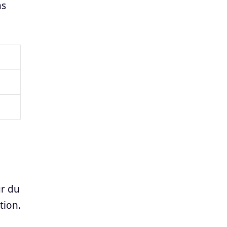
ns
ur du
tion.