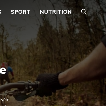
S
SPORT
NUTRITION
e
 vélo,